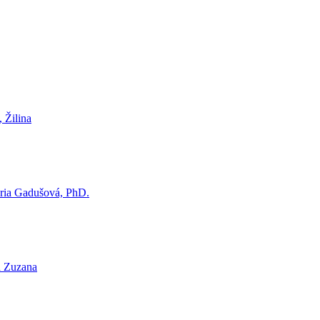
 Žilina
ia Gadušová, PhD.
 Zuzana