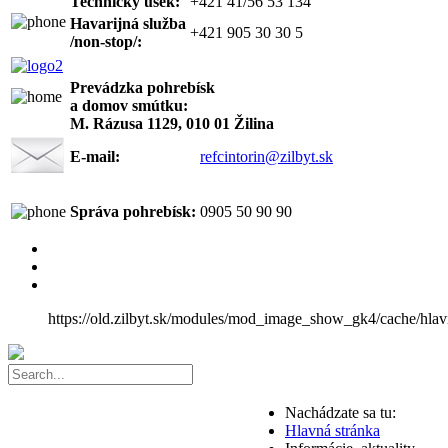
Technický úsek:
+421 41/56 53 134
Havarijná služba
+421 905 30 30 5
/non-stop/:
Prevádzka pohrebísk
a domov smútku:
M. Rázusa 1129, 010 01 Žilina
E-mail:
refcintorin@zilbyt.sk
Správa pohrebísk:
0905 50 90 90
https://old.zilbyt.sk/modules/mod_image_show_gk4/cache/hlav
Nachádzate sa tu:
Hlavná stránka