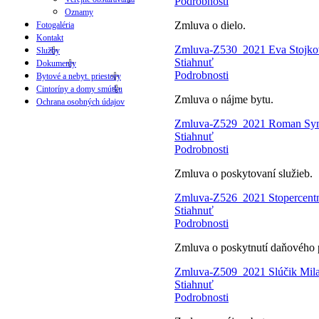
Podrobnosti
Oznamy
Zmluva o dielo.
Fotogaléria
Kontakt
Zmluva-Z530_2021 Eva Stojkov
Služby
Stiahnuť
Dokumenty
Podrobnosti
Bytové a nebyt. priestory
Cintoríny a domy smútku
Zmluva o nájme bytu.
Ochrana osobných údajov
Zmluva-Z529_2021 Roman Syná
Stiahnuť
Podrobnosti
Zmluva o poskytovaní služieb.
Zmluva-Z526_2021 Stopercentná
Stiahnuť
Podrobnosti
Zmluva o poskytnutí daňového 
Zmluva-Z509_2021 Slúčik Mila
Stiahnuť
Podrobnosti