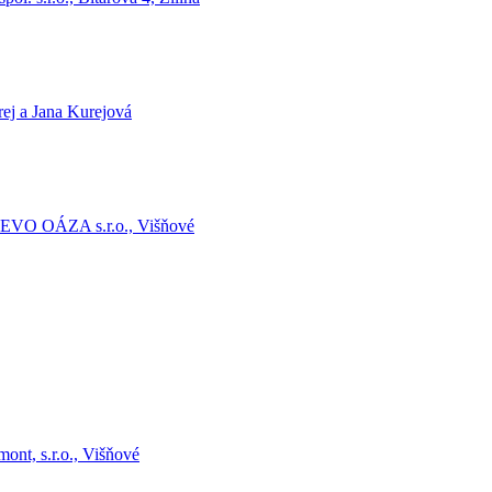
j a Jana Kurejová
EVO OÁZA s.r.o., Višňové
nt, s.r.o., Višňové