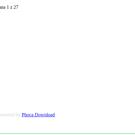
na 1 z 27
owered by
Phoca Download