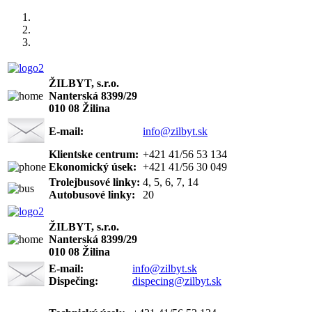
ŽILBYT, s.r.o.
Nanterská 8399/29
010 08 Žilina
E-mail:
info@zilbyt.sk
Klientske centrum:
+421 41/56 53 134
Ekonomický úsek:
+421 41/56 30 049
Trolejbusové linky:
4, 5, 6, 7, 14
Autobusové linky:
20
ŽILBYT, s.r.o.
Nanterská 8399/29
010 08 Žilina
E-mail:
info@zilbyt.sk
Dispečing:
dispecing@zilbyt.sk