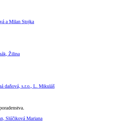
á a Milan Stojka
k, Žilina
 daňová, s.r.o., L. Mikuláš
poradenstva.
n, Slúčiková Mariana