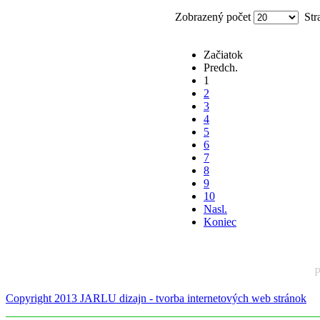
Zobrazený počet
Stra
Začiatok
Predch.
1
2
3
4
5
6
7
8
9
10
Nasl.
Koniec
P
Copyright 2013 JARLU dizajn - tvorba internetových web stránok