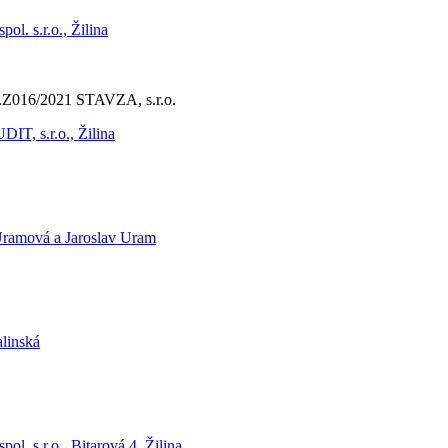
. s.r.o., Žilina
č.Z016/2021 STAVZA, s.r.o.
T, s.r.o., Žilina
ramová a Jaroslav Uram
linská
 s.r.o., Bitarová 4, Žilina