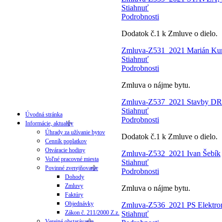
Stiahnuť
Podrobnosti
Dodatok č.1 k Zmluve o dielo.
Zmluva-Z531_2021 Marián Kure
Stiahnuť
Podrobnosti
Zmluva o nájme bytu.
Zmluva-Z537_2021 Stavby DR
Stiahnuť
Úvodná stránka
Podrobnosti
Informácie, aktuality
Úhrady za užívanie bytov
Dodatok č.1 k Zmluve o dielo.
Cenník poplatkov
Otváracie hodiny
Zmluva-Z532_2021 Ivan Šebík
Voľné pracovné miesta
Stiahnuť
Povinné zverejňovanie
Podrobnosti
Dohody
Zmluvy
Zmluva o nájme bytu.
Faktúry
Objednávky
Zmluva-Z536_2021 PS Elektromo
Zákon č. 211/2000 Z.z.
Stiahnuť
Verejné obstarávania