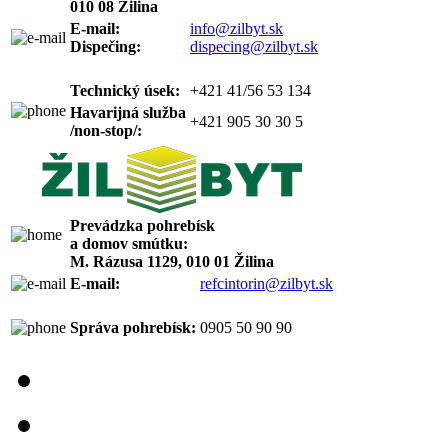
010 08 Žilina
E-mail:
info@zilbyt.sk
Dispečing:
dispecing@zilbyt.sk
Technický úsek:
+421 41/56 53 134
Havarijná služba
+421 905 30 30 5
/non-stop/:
Prevádzka pohrebísk
a domov smútku:
M. Rázusa 1129, 010 01 Žilina
E-mail:
refcintorin@zilbyt.sk
Správa pohrebísk:
0905 50 90 90