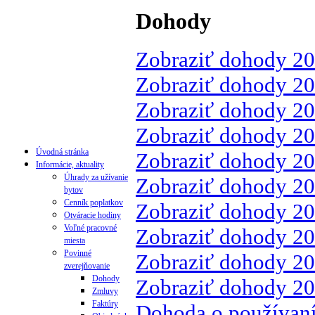
Dohody
Zobraziť dohody 2
Zobraziť dohody 2
Zobraziť dohody 2
Zobraziť dohody 2
Úvodná stránka
Zobraziť dohody 2
Informácie, aktuality
Úhrady za užívanie
Zobraziť dohody 2
bytov
Cenník poplatkov
Zobraziť dohody 2
Otváracie hodiny
Voľné pracovné
Zobraziť dohody 2
miesta
Povinné
Zobraziť dohody 2
zverejňovanie
Dohody
Zobraziť dohody 2
Zmluvy
Faktúry
Dohoda o používaní