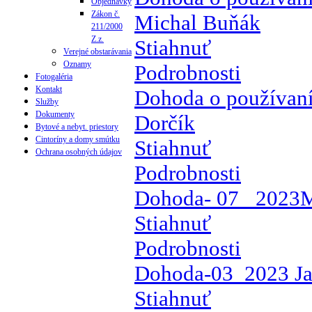
Objednávky
Zákon č.
Michal Buňák
211/2000
Z.z.
Stiahnuť
Verejné obstarávania
Oznamy
Podrobnosti
Fotogaléria
Kontakt
Dohoda o používaní
Služby
Dokumenty
Dorčík
Bytové a nebyt. priestory
Cintoríny a domy smútku
Stiahnuť
Ochrana osobných údajov
Podrobnosti
Dohoda- 07_ 2023M
Stiahnuť
Podrobnosti
Dohoda-03_2023 Ja
Stiahnuť